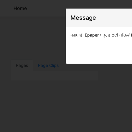
Home
Message
ਜਗਬਾਣੀ Epaper ਪੜ੍ਹਣ ਲਈ ਪਹਿਲਾਂ log
Clip
Pages
Page Clips