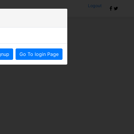
Logout
om
gnup
Go To login Page