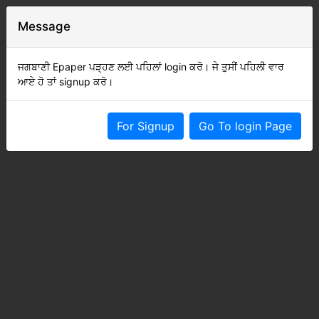
Message
ਜਗਬਾਣੀ Epaper ਪੜ੍ਹਣ ਲਈ ਪਹਿਲਾਂ login ਕਰੋ। ਜੇ ਤੁਸੀਂ ਪਹਿਲੀ ਵਾਰ
ਆਏ ਹੋ ਤਾਂ signup ਕਰੋ।
For Signup
Go To login Page