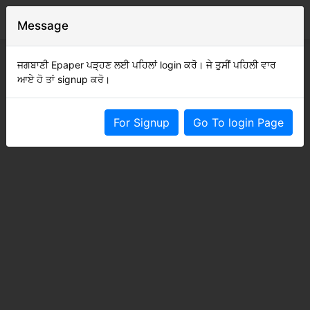
Message
ਜਗਬਾਣੀ Epaper ਪੜ੍ਹਣ ਲਈ ਪਹਿਲਾਂ login ਕਰੋ। ਜੇ ਤੁਸੀਂ ਪਹਿਲੀ ਵਾਰ
ਆਏ ਹੋ ਤਾਂ signup ਕਰੋ।
For Signup
Go To login Page