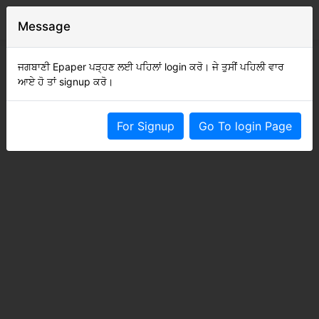
Message
ਜਗਬਾਣੀ Epaper ਪੜ੍ਹਣ ਲਈ ਪਹਿਲਾਂ login ਕਰੋ। ਜੇ ਤੁਸੀਂ ਪਹਿਲੀ ਵਾਰ
ਆਏ ਹੋ ਤਾਂ signup ਕਰੋ।
For Signup
Go To login Page