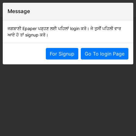
Message
ਜਗਬਾਣੀ Epaper ਪੜ੍ਹਣ ਲਈ ਪਹਿਲਾਂ login ਕਰੋ। ਜੇ ਤੁਸੀਂ ਪਹਿਲੀ ਵਾਰ
ਆਏ ਹੋ ਤਾਂ signup ਕਰੋ।
For Signup
Go To login Page