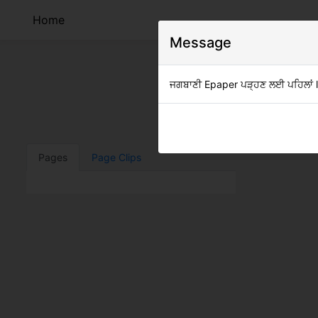
Home
Message
ਜਗਬਾਣੀ Epaper ਪੜ੍ਹਣ ਲਈ ਪਹਿਲਾਂ log
Clip
Pages
Page Clips