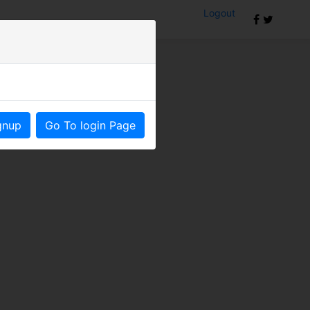
Logout
om
gnup
Go To login Page