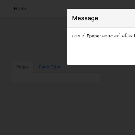
Home
Message
ਜਗਬਾਣੀ Epaper ਪੜ੍ਹਣ ਲਈ ਪਹਿਲਾਂ log
Clip
Pages
Page Clips