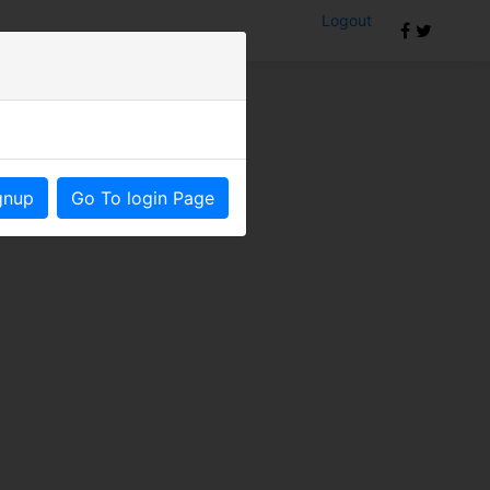
Logout
om
gnup
Go To login Page