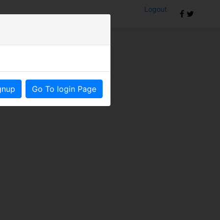
Logout
om
gnup
Go To login Page