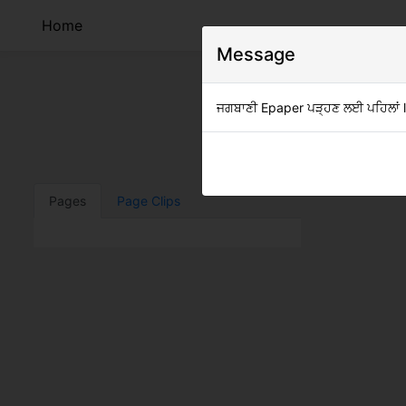
Home
Message
ਜਗਬਾਣੀ Epaper ਪੜ੍ਹਣ ਲਈ ਪਹਿਲਾਂ log
Clip
Pages
Page Clips