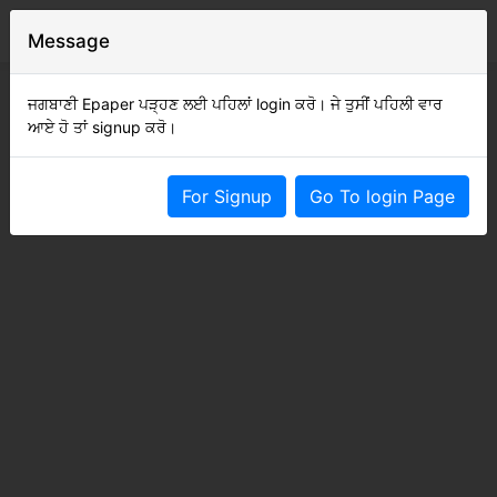
Message
ਜਗਬਾਣੀ Epaper ਪੜ੍ਹਣ ਲਈ ਪਹਿਲਾਂ login ਕਰੋ। ਜੇ ਤੁਸੀਂ ਪਹਿਲੀ ਵਾਰ
ਆਏ ਹੋ ਤਾਂ signup ਕਰੋ।
For Signup
Go To login Page