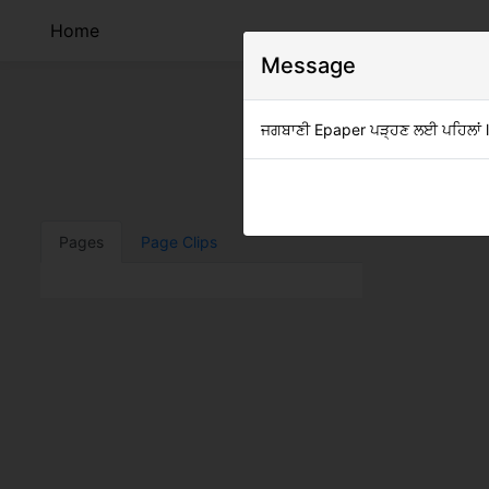
Home
Message
ਜਗਬਾਣੀ Epaper ਪੜ੍ਹਣ ਲਈ ਪਹਿਲਾਂ log
Clip
Pages
Page Clips