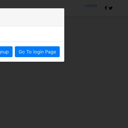
Logout
om
gnup
Go To login Page