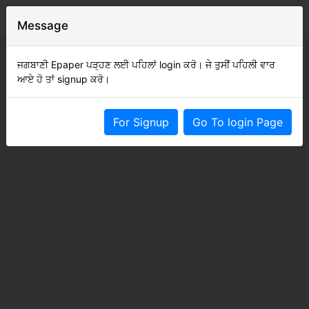
Message
ਜਗਬਾਣੀ Epaper ਪੜ੍ਹਣ ਲਈ ਪਹਿਲਾਂ login ਕਰੋ। ਜੇ ਤੁਸੀਂ ਪਹਿਲੀ ਵਾਰ
ਆਏ ਹੋ ਤਾਂ signup ਕਰੋ।
For Signup
Go To login Page