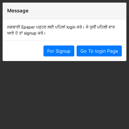
Message
ਜਗਬਾਣੀ Epaper ਪੜ੍ਹਣ ਲਈ ਪਹਿਲਾਂ login ਕਰੋ। ਜੇ ਤੁਸੀਂ ਪਹਿਲੀ ਵਾਰ
ਆਏ ਹੋ ਤਾਂ signup ਕਰੋ।
For Signup
Go To login Page