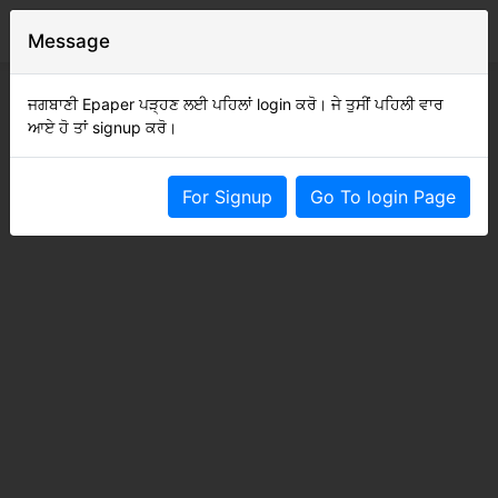
Message
ਜਗਬਾਣੀ Epaper ਪੜ੍ਹਣ ਲਈ ਪਹਿਲਾਂ login ਕਰੋ। ਜੇ ਤੁਸੀਂ ਪਹਿਲੀ ਵਾਰ
ਆਏ ਹੋ ਤਾਂ signup ਕਰੋ।
For Signup
Go To login Page